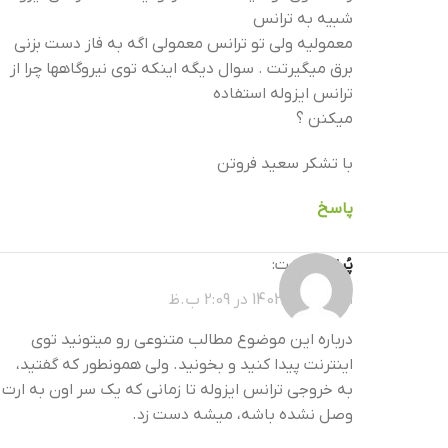
شبیه به ترانس
معمولیه ولی تو ترانس معمولی اگه به فاز دست بزنی
برق میگیرتت . سوال دیگه اینکه توی نیروگاهها چرا از
ترانس ایزوله استفاده
میکنن ؟
با تشکر سعید فروتن
پاسخ
پُرنیک
گفت:
اسفند 13, 1403 در 2:09 ب.ظ
درباره این موضوع مطالب متنوعی رو میتونید توی
اینترنت پیدا کنید و بخونید. ولی همونطور که گفتید،
به خروجی ترانس ایزوله تا زمانی که یک سر اون به ارت
وصل نشده باشه، میشه دست زد.