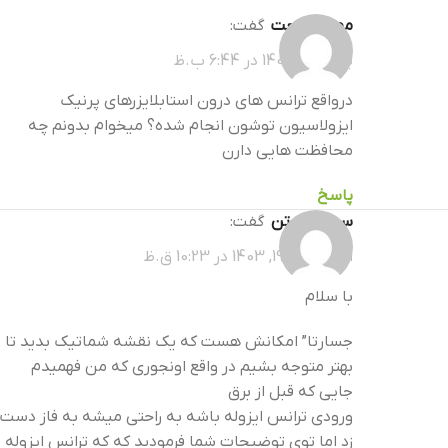
مهراد صنعت
گفت:
بهمن 29, 1400 در 6:44 ب.ظ
درواقع ترانس های درون استابلایزرهای پرنیک
ایزولاسیون توشون انجام شده؟ میخوام بدونم چه
محافظت هایی دارن
پاسخ
سعید فروتن
گفت:
اردیبهشت 19, 1403 در 10:23 ق.ظ
با سلام
جسارتا” امکانش هست که یک نقشه شماتیک بدید تا
بهتر متوجه بشیم در واقع اونجوری که من فهمیدم
جایی که قبل از برق
ورودی ترانس ایزوله باشه به راحتی میشه به فاز دست
زد اما توی توضیحات شما فرمودید که که ترانس ایزوله