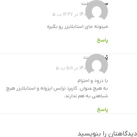
سبحان
گفت:
خرداد 22, 1405 در 12:27 ب.ظ
میتونه جای استابلایزر رو بگیره
پاسخ
پُرنیک
گفت:
خرداد 26, 1405 در 5:11 ب.ظ
با درود و احترام
به هیچ عنوان. کاربرد ترانس ایزوله و استابلایزر هیچ
شباهتی به هم ندارند.
پاسخ
دیدگاهتان را بنویسید