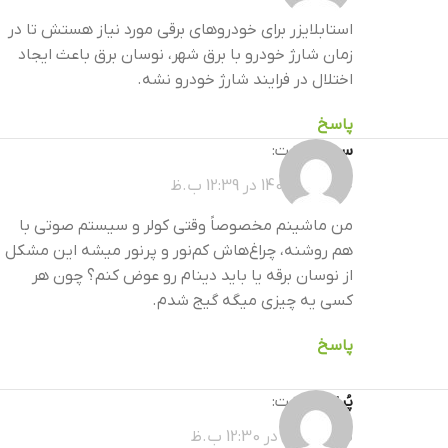
استابلایزر برای خودروهای برقی مورد نیاز هستش تا در
زمان شارژ خودرو با برق شهر، نوسان برق باعث ایجاد
اختلال در فرایند شارژ خودرو نشه.
پاسخ
سهیل
گفت:
خرداد 29, 1405 در 12:39 ب.ظ
من ماشینم مخصوصاً وقتی کولر و سیستم صوتی با
هم روشنه، چراغ‌هاش کم‌نور و پرنور میشه این مشکل
از نوسان برقه یا باید دینام رو عوض کنم؟ چون هر
کسی یه چیزی میگه گیج شدم.
پاسخ
پُرنیک
گفت:
تیر 8, 1405 در 12:30 ب.ظ