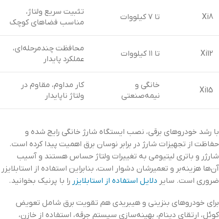
تثبیت سریع ولتاژ،
Xi8
تا ۷ کیلووات
مناسب فضاهای کوچک
محافظت چندمرحله‌ای،
Xi12
تا ۱۱ کیلووات
عملکرد پایدار
خانگی و
کار مداوم، مقاوم در
Xi15
نیمه‌صنعتی
ولتاژ ناپایدار
با رشد خودروهای برقی، نصب ایستگاه شارژ خانگی رایج شده و
حفاظت از تجهیزات شارژ در برابر نوسان برق اهمیت پیدا کرده است.
شارژر و باتری لیتیومی به تغییرات ولتاژ حساس هستند و آسیب
آن‌ها هزینه‌بر و تعمیرشان دشوار است، بنابراین استفاده از استابلایزر
ضروری است. سایر
دلایل استفاده از استابلایزر
را با پرنیک بخوانید.
برای خودروهای بنزینی و هیبریدی هم تقویت برق شامل تعویض
کوئل، ارتقای دینام، بهینه‌سازی سیستم جرقه، استفاده از خازن،