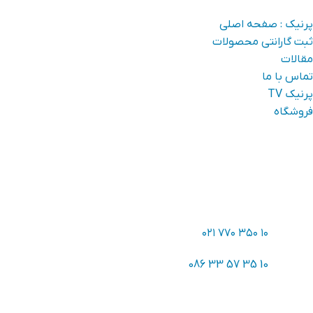
پرنیک : صفحه اصلی
ثبت گارانتی محصولات
مقالات
تماس با ما
پرنیک TV
فروشگاه
راه های ارتباطی:
آدرس:
تهران، خیابان دماوند، خیابان شهید وکیل باشی، پلاک ۲۰
ایمیل:
info.rms-electronics.com
تلفن:
۱۱ –
۱۰ ۳۵۰ ۷۷۰ ۰۲۱
تلفن:
11 –
10 35 57 33 086
نماد اعتماد: